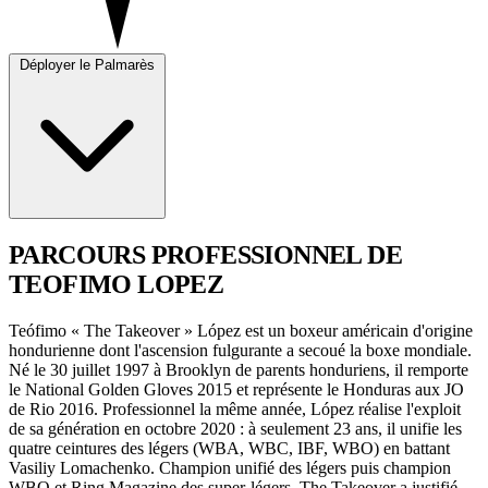
Déployer le Palmarès
PARCOURS PROFESSIONNEL
DE
TEOFIMO LOPEZ
Teófimo « The Takeover » López est un boxeur américain d'origine
hondurienne dont l'ascension fulgurante a secoué la boxe mondiale.
Né le 30 juillet 1997 à Brooklyn de parents honduriens, il remporte
le National Golden Gloves 2015 et représente le Honduras aux JO
de Rio 2016. Professionnel la même année, López réalise l'exploit
de sa génération en octobre 2020 : à seulement 23 ans, il unifie les
quatre ceintures des légers (WBA, WBC, IBF, WBO) en battant
Vasiliy Lomachenko. Champion unifié des légers puis champion
WBO et Ring Magazine des super-légers, The Takeover a justifié