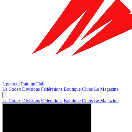
Uppercut
TrainingClub
Le Codex
Divisions
Fédérations
Boutique
Clubs
Le Magazine
Le Codex
Divisions
Fédérations
Boutique
Clubs
Le Magazine