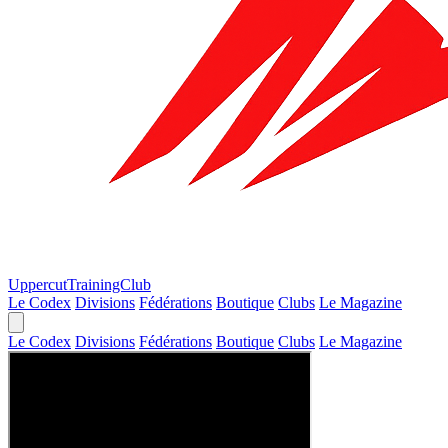
Uppercut
TrainingClub
Le Codex
Divisions
Fédérations
Boutique
Clubs
Le Magazine
Le Codex
Divisions
Fédérations
Boutique
Clubs
Le Magazine