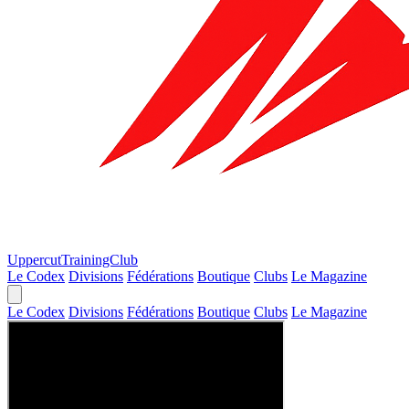
Uppercut
TrainingClub
Le Codex
Divisions
Fédérations
Boutique
Clubs
Le Magazine
Le Codex
Divisions
Fédérations
Boutique
Clubs
Le Magazine