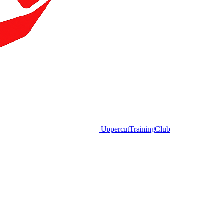
Uppercut
TrainingClub