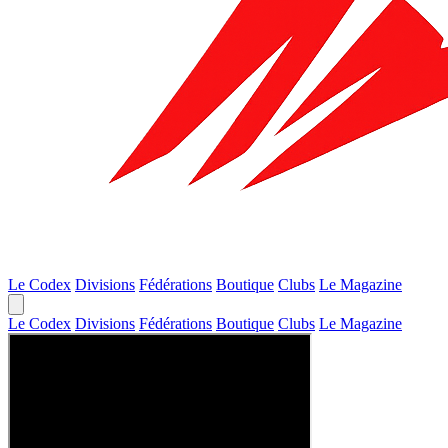
Le Codex
Divisions
Fédérations
Boutique
Clubs
Le Magazine
Le Codex
Divisions
Fédérations
Boutique
Clubs
Le Magazine