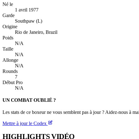
Né le
1 avril 1977
Garde
Southpaw (L)
Origine
Rio de Janeiro, Brazil
Poids
N/A
Taille
N/A
Allonge
N/A
Rounds
7
Début Pro
N/A
UN COMBAT OUBLIÉ ?
Les stats de ce boxeur ne vous semblent pas à jour ? Aidez-nous à mai
Mettre à jour le Codex
HIGHLIGHTS
VIDÉO