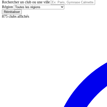
Rechercher un club ou une ville
Région
Réinitialiser
875
clubs affichés