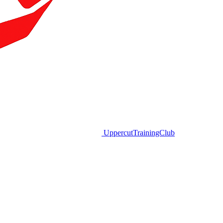
Uppercut
TrainingClub