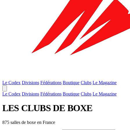
Le Codex
Divisions
Fédérations
Boutique
Clubs
Le Magazine
Le Codex
Divisions
Fédérations
Boutique
Clubs
Le Magazine
LES
CLUBS
DE BOXE
875 salles de boxe en France