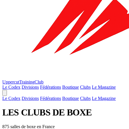
Uppercut
TrainingClub
Le Codex
Divisions
Fédérations
Boutique
Clubs
Le Magazine
Le Codex
Divisions
Fédérations
Boutique
Clubs
Le Magazine
LES
CLUBS
DE BOXE
875 salles de boxe en France