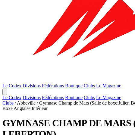
Le Codex
Divisions
Fédérations
Boutique
Clubs
Le Magazine
Le Codex
Divisions
Fédérations
Boutique
Clubs
Le Magazine
Clubs
/
Abbeville
/
Gymnase Champ de Mars (Salle de boxe:Julien B
Boxe Anglaise
Intérieur
GYMNASE CHAMP DE MARS (
LEBERTON)