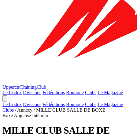
Uppercut
TrainingClub
Le Codex
Divisions
Fédérations
Boutique
Clubs
Le Magazine
Le Codex
Divisions
Fédérations
Boutique
Clubs
Le Magazine
Clubs
/
Annecy
/
MILLE CLUB SALLE DE BOXE
Boxe Anglaise
Intérieur
MILLE CLUB SALLE DE