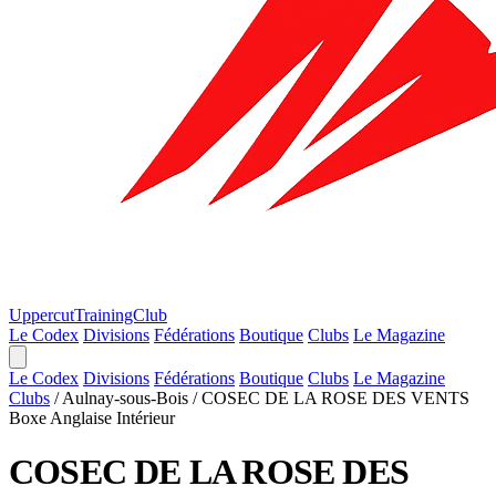
Uppercut
TrainingClub
Le Codex
Divisions
Fédérations
Boutique
Clubs
Le Magazine
Le Codex
Divisions
Fédérations
Boutique
Clubs
Le Magazine
Clubs
/
Aulnay-sous-Bois
/
COSEC DE LA ROSE DES VENTS
Boxe Anglaise
Intérieur
COSEC DE LA ROSE DES