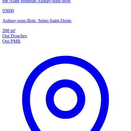
rue Alain Mimoun Aulnay-sous-Bois
93600
Aulnay-sous-Bois, Seine-Saint-Denis
288
m²
Oui
Douches
Oui
PMR