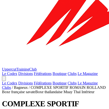
Uppercut
TrainingClub
Le Codex
Divisions
Fédérations
Boutique
Clubs
Le Magazine
Le Codex
Divisions
Fédérations
Boutique
Clubs
Le Magazine
Clubs
/
Bagneux
/
COMPLEXE SPORTIF ROMAIN ROLLAND
Boxe française savate
Boxe thaïlandaise Muay Thaï
Intérieur
COMPLEXE SPORTIF