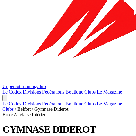
Uppercut
TrainingClub
Le Codex
Divisions
Fédérations
Boutique
Clubs
Le Magazine
Le Codex
Divisions
Fédérations
Boutique
Clubs
Le Magazine
Clubs
/
Belfort
/
Gymnase Diderot
Boxe Anglaise
Intérieur
GYMNASE DIDEROT