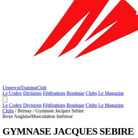
Uppercut
TrainingClub
Le Codex
Divisions
Fédérations
Boutique
Clubs
Le Magazine
Le Codex
Divisions
Fédérations
Boutique
Clubs
Le Magazine
Clubs
/
Bernay
/
Gymnase Jacques Sebire
Boxe Anglaise
Musculation
Intérieur
GYMNASE JACQUES SEBIRE