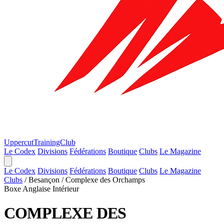
Uppercut
TrainingClub
Le Codex
Divisions
Fédérations
Boutique
Clubs
Le Magazine
Le Codex
Divisions
Fédérations
Boutique
Clubs
Le Magazine
Clubs
/
Besançon
/
Complexe des Orchamps
Boxe Anglaise
Intérieur
COMPLEXE DES