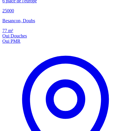
6 place de l'europe
25000
Besançon, Doubs
77
m²
Oui
Douches
Oui
PMR