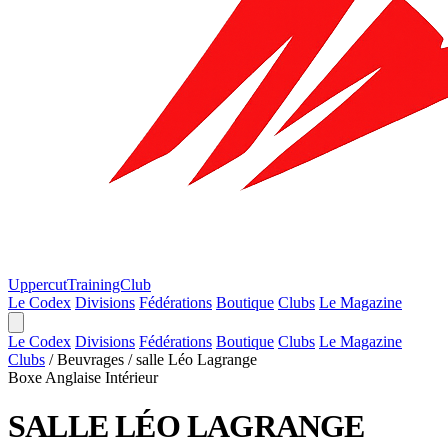
Uppercut
TrainingClub
Le Codex
Divisions
Fédérations
Boutique
Clubs
Le Magazine
Le Codex
Divisions
Fédérations
Boutique
Clubs
Le Magazine
Clubs
/
Beuvrages
/
salle Léo Lagrange
Boxe Anglaise
Intérieur
SALLE LÉO LAGRANGE