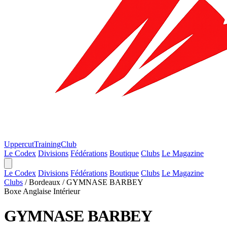
Uppercut
TrainingClub
Le Codex
Divisions
Fédérations
Boutique
Clubs
Le Magazine
Le Codex
Divisions
Fédérations
Boutique
Clubs
Le Magazine
Clubs
/
Bordeaux
/
GYMNASE BARBEY
Boxe Anglaise
Intérieur
GYMNASE BARBEY