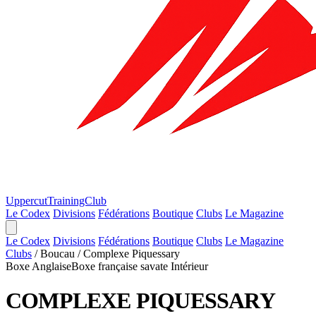
Uppercut
TrainingClub
Le Codex
Divisions
Fédérations
Boutique
Clubs
Le Magazine
Le Codex
Divisions
Fédérations
Boutique
Clubs
Le Magazine
Clubs
/
Boucau
/
Complexe Piquessary
Boxe Anglaise
Boxe française savate
Intérieur
COMPLEXE PIQUESSARY