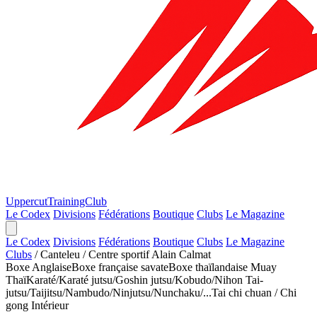
Uppercut
TrainingClub
Le Codex
Divisions
Fédérations
Boutique
Clubs
Le Magazine
Le Codex
Divisions
Fédérations
Boutique
Clubs
Le Magazine
Clubs
/
Canteleu
/
Centre sportif Alain Calmat
Boxe Anglaise
Boxe française savate
Boxe thaïlandaise Muay
Thaï
Karaté/Karaté jutsu/Goshin jutsu/Kobudo/Nihon Tai-
jutsu/Taijitsu/Nambudo/Ninjutsu/Nunchaku/...
Tai chi chuan / Chi
gong
Intérieur