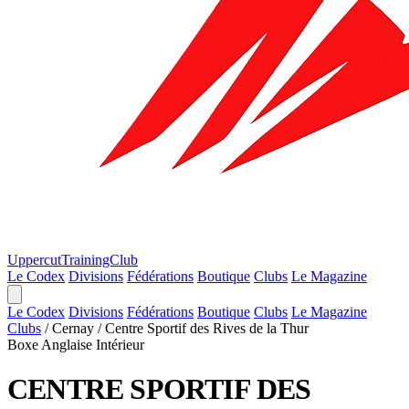
Uppercut
TrainingClub
Le Codex
Divisions
Fédérations
Boutique
Clubs
Le Magazine
Le Codex
Divisions
Fédérations
Boutique
Clubs
Le Magazine
Clubs
/
Cernay
/
Centre Sportif des Rives de la Thur
Boxe Anglaise
Intérieur
CENTRE SPORTIF DES