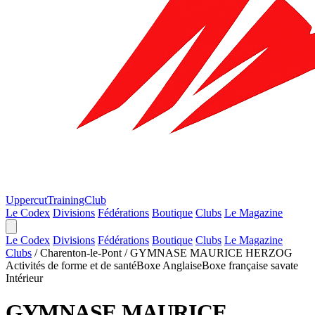
Uppercut
TrainingClub
Le Codex
Divisions
Fédérations
Boutique
Clubs
Le Magazine
Le Codex
Divisions
Fédérations
Boutique
Clubs
Le Magazine
Clubs
/
Charenton-le-Pont
/
GYMNASE MAURICE HERZOG
Activités de forme et de santé
Boxe Anglaise
Boxe française savate
Intérieur
GYMNASE MAURICE