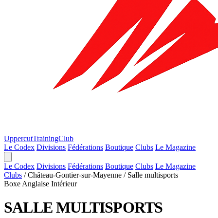
Uppercut
TrainingClub
Le Codex
Divisions
Fédérations
Boutique
Clubs
Le Magazine
Le Codex
Divisions
Fédérations
Boutique
Clubs
Le Magazine
Clubs
/
Château-Gontier-sur-Mayenne
/
Salle multisports
Boxe Anglaise
Intérieur
SALLE MULTISPORTS