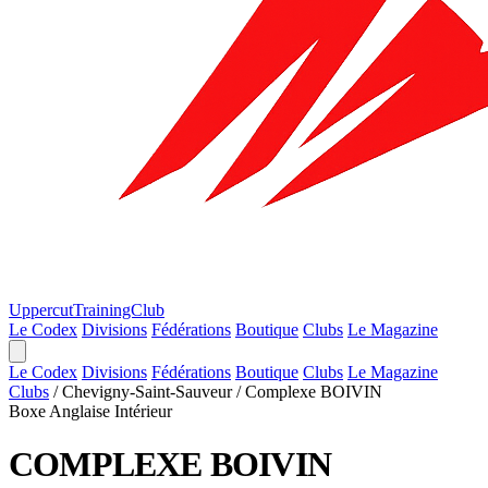
Uppercut
TrainingClub
Le Codex
Divisions
Fédérations
Boutique
Clubs
Le Magazine
Le Codex
Divisions
Fédérations
Boutique
Clubs
Le Magazine
Clubs
/
Chevigny-Saint-Sauveur
/
Complexe BOIVIN
Boxe Anglaise
Intérieur
COMPLEXE BOIVIN