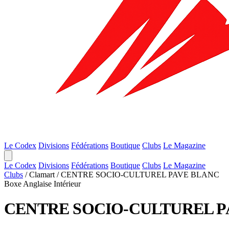
Le Codex
Divisions
Fédérations
Boutique
Clubs
Le Magazine
Le Codex
Divisions
Fédérations
Boutique
Clubs
Le Magazine
Clubs
/
Clamart
/
CENTRE SOCIO-CULTUREL PAVE BLANC
Boxe Anglaise
Intérieur
CENTRE SOCIO-CULTUREL P