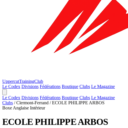
Uppercut
TrainingClub
Le Codex
Divisions
Fédérations
Boutique
Clubs
Le Magazine
Le Codex
Divisions
Fédérations
Boutique
Clubs
Le Magazine
Clubs
/
Clermont-Ferrand
/
ECOLE PHILIPPE ARBOS
Boxe Anglaise
Intérieur
ECOLE PHILIPPE ARBOS