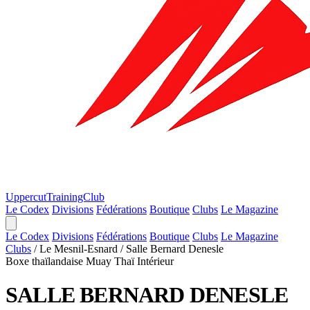
Uppercut
TrainingClub
Le Codex
Divisions
Fédérations
Boutique
Clubs
Le Magazine
Le Codex
Divisions
Fédérations
Boutique
Clubs
Le Magazine
Clubs
/
Le Mesnil-Esnard
/
Salle Bernard Denesle
Boxe thaïlandaise Muay Thaï
Intérieur
SALLE BERNARD DENESLE