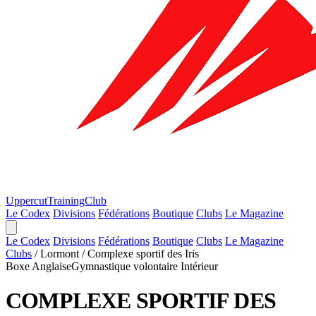
Uppercut
TrainingClub
Le Codex
Divisions
Fédérations
Boutique
Clubs
Le Magazine
Le Codex
Divisions
Fédérations
Boutique
Clubs
Le Magazine
Clubs
/
Lormont
/
Complexe sportif des Iris
Boxe Anglaise
Gymnastique volontaire
Intérieur
COMPLEXE SPORTIF DES