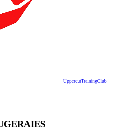
Uppercut
TrainingClub
UGERAIES