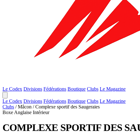
Le Codex
Divisions
Fédérations
Boutique
Clubs
Le Magazine
Le Codex
Divisions
Fédérations
Boutique
Clubs
Le Magazine
Clubs
/
Mâcon
/
Complexe sportif des Saugeraies
Boxe Anglaise
Intérieur
COMPLEXE SPORTIF DES SA