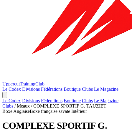
Uppercut
TrainingClub
Le Codex
Divisions
Fédérations
Boutique
Clubs
Le Magazine
Le Codex
Divisions
Fédérations
Boutique
Clubs
Le Magazine
Clubs
/
Meaux
/
COMPLEXE SPORTIF G. TAUZIET
Boxe Anglaise
Boxe française savate
Intérieur
COMPLEXE SPORTIF G.