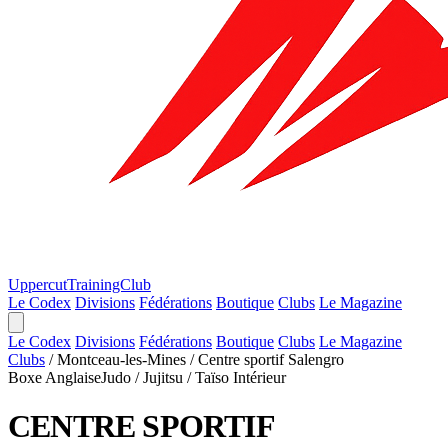
Uppercut
TrainingClub
Le Codex
Divisions
Fédérations
Boutique
Clubs
Le Magazine
Le Codex
Divisions
Fédérations
Boutique
Clubs
Le Magazine
Clubs
/
Montceau-les-Mines
/
Centre sportif Salengro
Boxe Anglaise
Judo / Jujitsu / Taïso
Intérieur
CENTRE SPORTIF