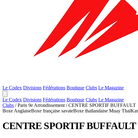
Le Codex
Divisions
Fédérations
Boutique
Clubs
Le Magazine
Le Codex
Divisions
Fédérations
Boutique
Clubs
Le Magazine
Clubs
/
Paris 9e Arrondissement
/
CENTRE SPORTIF BUFFAULT
Boxe Anglaise
Boxe française savate
Boxe thaïlandaise Muay Thaï
Kar
CENTRE SPORTIF BUFFAULT