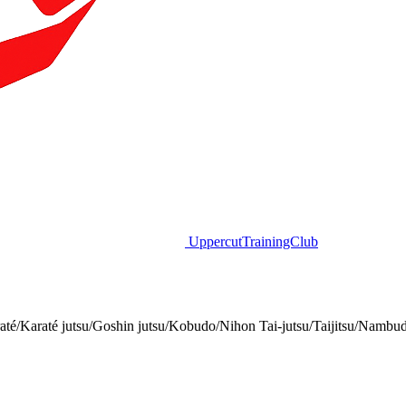
Uppercut
TrainingClub
até/Karaté jutsu/Goshin jutsu/Kobudo/Nihon Tai-jutsu/Taijitsu/Nambu