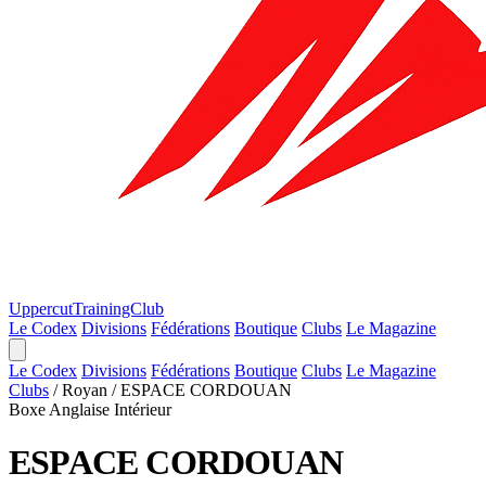
Uppercut
TrainingClub
Le Codex
Divisions
Fédérations
Boutique
Clubs
Le Magazine
Le Codex
Divisions
Fédérations
Boutique
Clubs
Le Magazine
Clubs
/
Royan
/
ESPACE CORDOUAN
Boxe Anglaise
Intérieur
ESPACE CORDOUAN