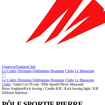
Uppercut
TrainingClub
Le Codex
Divisions
Fédérations
Boutique
Clubs
Le Magazine
Le Codex
Divisions
Fédérations
Boutique
Clubs
Le Magazine
Clubs
/
Saint-Cyr-l'École
/
Pôle Sportif Pierre Mazeaud
Boxe Anglaise
Kick boxing / Cardio KB / Kick boxing light / KB
Défense
Intérieur
PÔLE SPORTIF PIERRE