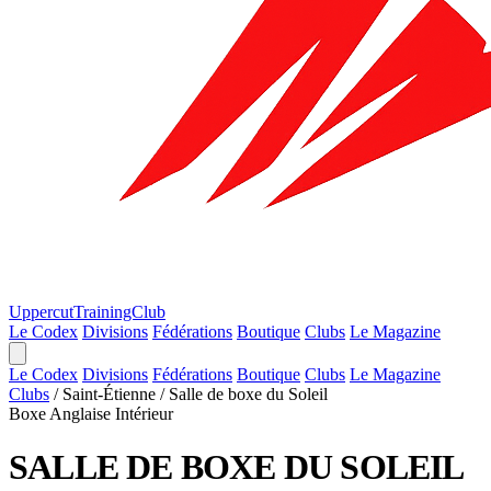
Uppercut
TrainingClub
Le Codex
Divisions
Fédérations
Boutique
Clubs
Le Magazine
Le Codex
Divisions
Fédérations
Boutique
Clubs
Le Magazine
Clubs
/
Saint-Étienne
/
Salle de boxe du Soleil
Boxe Anglaise
Intérieur
SALLE DE BOXE DU SOLEIL