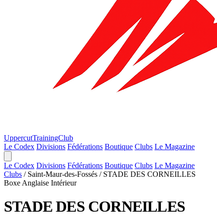
Uppercut
TrainingClub
Le Codex
Divisions
Fédérations
Boutique
Clubs
Le Magazine
Le Codex
Divisions
Fédérations
Boutique
Clubs
Le Magazine
Clubs
/
Saint-Maur-des-Fossés
/
STADE DES CORNEILLES
Boxe Anglaise
Intérieur
STADE DES CORNEILLES