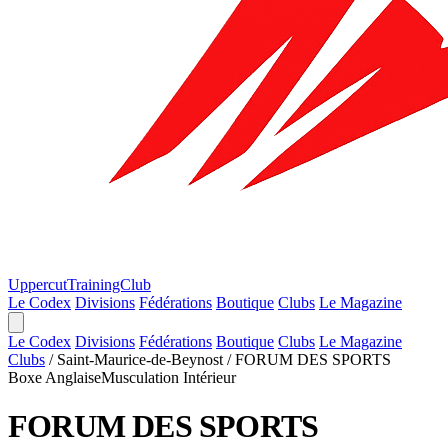
Uppercut
TrainingClub
Le Codex
Divisions
Fédérations
Boutique
Clubs
Le Magazine
Le Codex
Divisions
Fédérations
Boutique
Clubs
Le Magazine
Clubs
/
Saint-Maurice-de-Beynost
/
FORUM DES SPORTS
Boxe Anglaise
Musculation
Intérieur
FORUM DES SPORTS