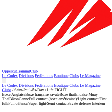
Uppercut
TrainingClub
Le Codex
Divisions
Fédérations
Boutique
Clubs
Le Magazine
Le Codex
Divisions
Fédérations
Boutique
Clubs
Le Magazine
Clubs
/
Saint-Paul-lès-Dax
/
Life FIGHT
Boxe Anglaise
Boxe française savate
Boxe thaïlandaise Muay
Thaï
Bâton
Canne
Full contact (boxe américaine)/Light contact/First
full/Full défense/Super fight/Semi-contact
Savate défense
Intérieur