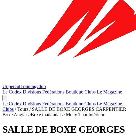
Uppercut
TrainingClub
Le Codex
Divisions
Fédérations
Boutique
Clubs
Le Magazine
Le Codex
Divisions
Fédérations
Boutique
Clubs
Le Magazine
Clubs
/
Tours
/
SALLE DE BOXE GEORGES CARPENTIER
Boxe Anglaise
Boxe thaïlandaise Muay Thaï
Intérieur
SALLE DE BOXE GEORGES