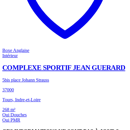
Boxe Anglaise
Intérieur
COMPLEXE SPORTIF JEAN GUERARD
5bis place Johann Strauss
37000
Tours, Indre-et-Loire
268
m²
Oui
Douches
Oui
PMR