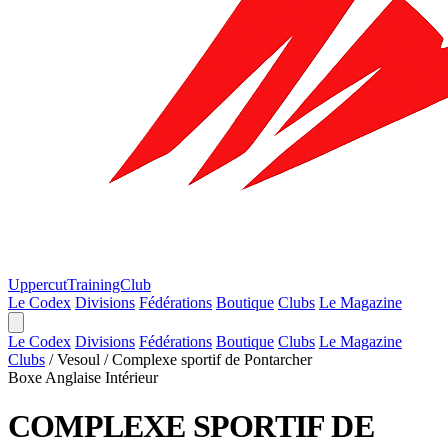
Uppercut
TrainingClub
Le Codex
Divisions
Fédérations
Boutique
Clubs
Le Magazine
Le Codex
Divisions
Fédérations
Boutique
Clubs
Le Magazine
Clubs
/
Vesoul
/
Complexe sportif de Pontarcher
Boxe Anglaise
Intérieur
COMPLEXE SPORTIF DE