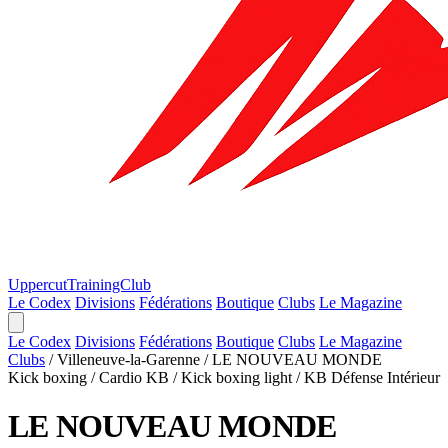
Uppercut
TrainingClub
Le Codex
Divisions
Fédérations
Boutique
Clubs
Le Magazine
Le Codex
Divisions
Fédérations
Boutique
Clubs
Le Magazine
Clubs
/
Villeneuve-la-Garenne
/
LE NOUVEAU MONDE
Kick boxing / Cardio KB / Kick boxing light / KB Défense
Intérieur
LE NOUVEAU MONDE