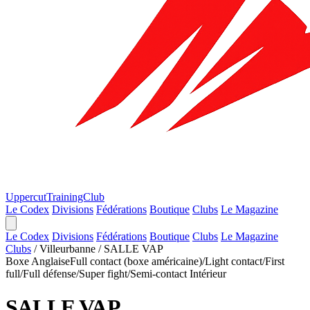
Uppercut
TrainingClub
Le Codex
Divisions
Fédérations
Boutique
Clubs
Le Magazine
Le Codex
Divisions
Fédérations
Boutique
Clubs
Le Magazine
Clubs
/
Villeurbanne
/
SALLE VAP
Boxe Anglaise
Full contact (boxe américaine)/Light contact/First
full/Full défense/Super fight/Semi-contact
Intérieur
SALLE VAP