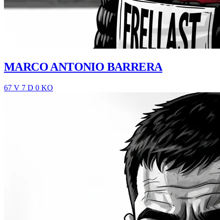
MARCO ANTONIO BARRERA
67 V
7 D
0 KO