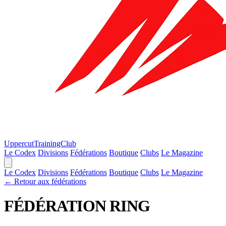
Uppercut
TrainingClub
Le Codex
Divisions
Fédérations
Boutique
Clubs
Le Magazine
Le Codex
Divisions
Fédérations
Boutique
Clubs
Le Magazine
← Retour aux fédérations
FÉDÉRATION
RING