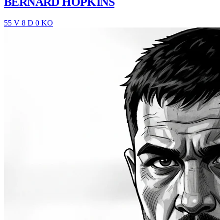
BERNARD HOPKINS
55 V
8 D
0 KO