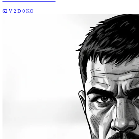
62 V
2 D
0 KO