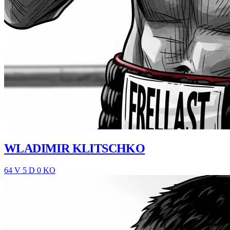
WLADIMIR KLITSCHKO
64 V
5 D
0 KO