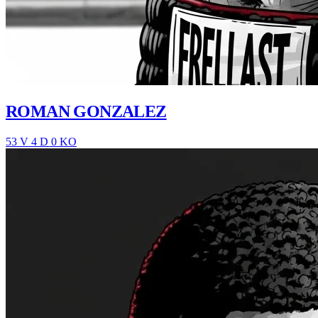
ROMAN GONZALEZ
53 V
4 D
0 KO