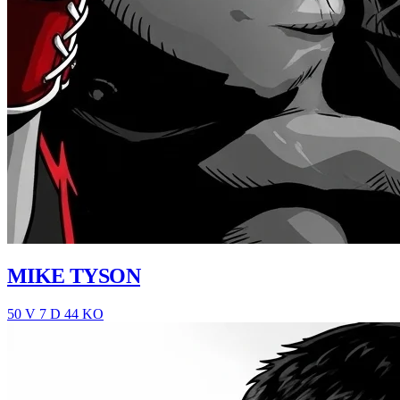
MIKE TYSON
50 V
7 D
44 KO