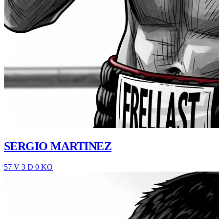
SERGIO MARTINEZ
57 V
3 D
0 KO