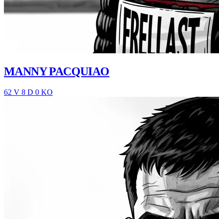
MANNY PACQUIAO
62 V
8 D
0 KO