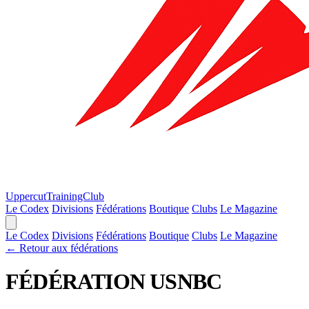
Uppercut
TrainingClub
Le Codex
Divisions
Fédérations
Boutique
Clubs
Le Magazine
Le Codex
Divisions
Fédérations
Boutique
Clubs
Le Magazine
← Retour aux fédérations
FÉDÉRATION
USNBC