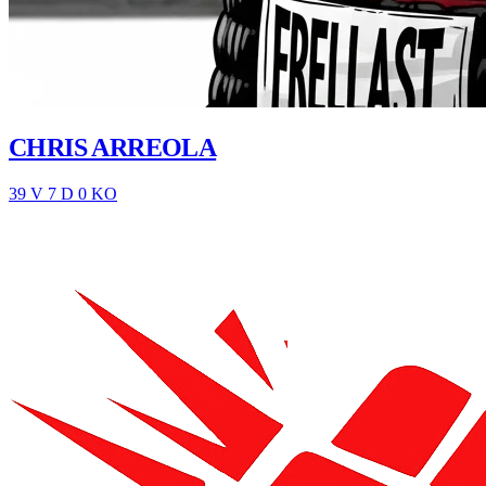
CHRIS ARREOLA
39 V
7 D
0 KO