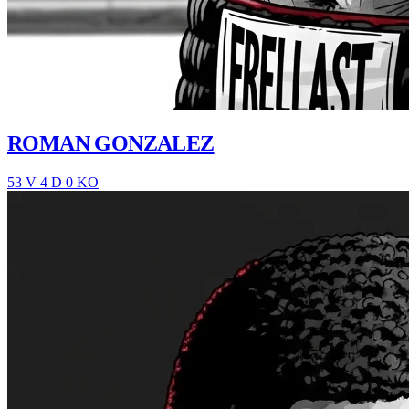
ROMAN GONZALEZ
53 V
4 D
0 KO