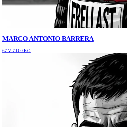
MARCO ANTONIO BARRERA
67 V
7 D
0 KO