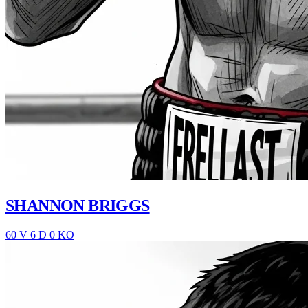
SHANNON BRIGGS
60 V
6 D
0 KO