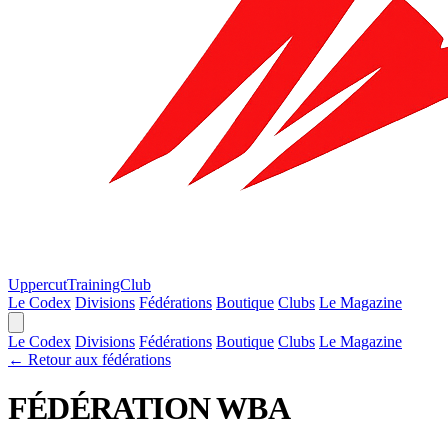
Uppercut
TrainingClub
Le Codex
Divisions
Fédérations
Boutique
Clubs
Le Magazine
Le Codex
Divisions
Fédérations
Boutique
Clubs
Le Magazine
← Retour aux fédérations
FÉDÉRATION
WBA