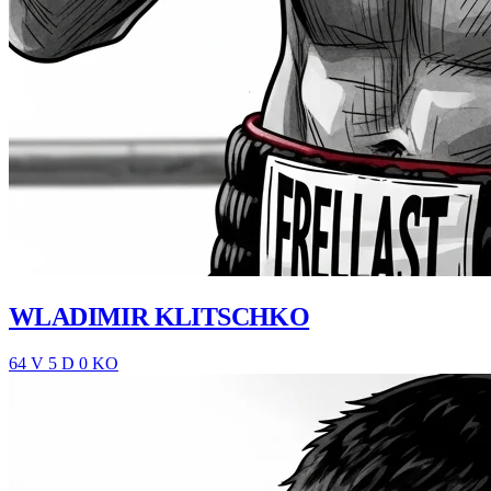
WLADIMIR KLITSCHKO
64 V
5 D
0 KO