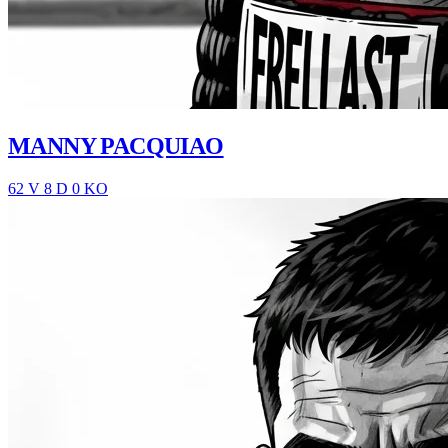
MANNY PACQUIAO
62 V
8 D
0 KO