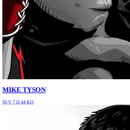
MIKE TYSON
50 V
7 D
44 KO