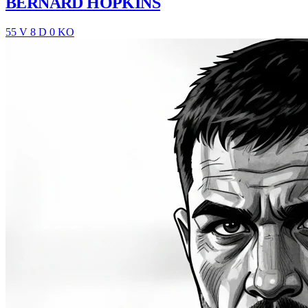
BERNARD HOPKINS
55 V
8 D
0 KO