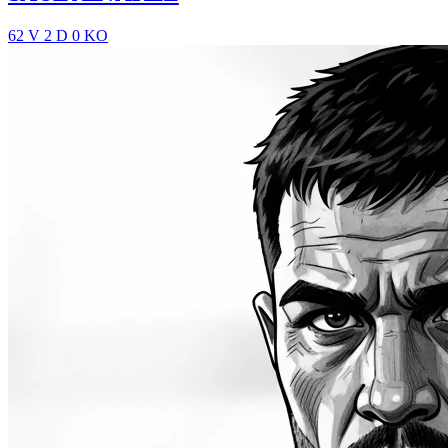
62 V
2 D
0 KO