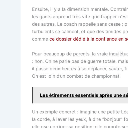
Ensuite, il y a la dimension mentale. Contrai
les gants apprend très vite que frapper n’est 
des autres. Le coach rappelle sans cesse : on
turbulents se calment, et que des timides pre
comme
ce dossier dédié à la confiance en s
Pour beaucoup de parents, la vraie inquiétud
: non. On ne parle pas de guerre totale, mai
il passe deux heures à se déplacer, sauter, f
On est loin d’un combat de championnat.
Les étirements essentiels après une s
Un exemple concret : imagine une petite Léa,
la corde, à lever les yeux, à dire “bonjour” f
elle ose corriger sa position, elle compte 