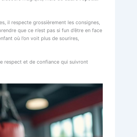
es, il respecte grossièrement les consignes,
pprendre que ce n’est pas si fun d’être en face
nfant où l’on voit plus de sourires,
e respect et de confiance qui suivront