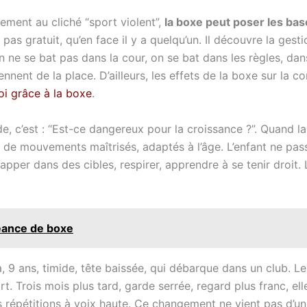
rement au cliché “sport violent”,
la boxe peut poser les bas
pas gratuit, qu’en face il y a quelqu’un. Il découvre la gesti
 ne se bat pas dans la cour, on se bat dans les règles, dans
nnent de la place. D’ailleurs, les effets de la boxe sur la 
oi grâce à la boxe
.
e, c’est : “Est-ce dangereux pour la croissance ?”. Quand la
s de mouvements maîtrisés, adaptés à l’âge. L’enfant ne pas
rapper dans des cibles, respirer, apprendre à se tenir droit.
éance de boxe
 9 ans, timide, tête baissée, qui débarque dans un club. Le
ort. Trois mois plus tard, garde serrée, regard plus franc, el
ses répétitions à voix haute. Ce changement ne vient pas d’