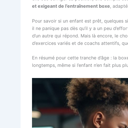
et exigeant de l’entraînement boxe
, adapté
Pour savoir si un enfant est prêt, quelques s
il ne panique pas dès qu’il y a un peu d’effor
d’un autre qui répond. Mais là encore, le choi
d’exercices variés et de coachs attentifs, 
En résumé pour cette tranche d’âge : la box
longtemps, même si l’enfant n’en fait plus plu