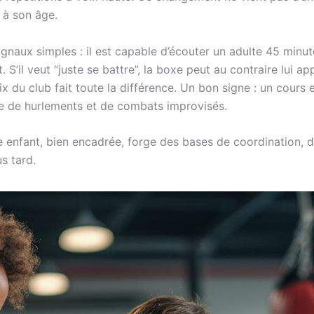
 à son âge.
ignaux simples : il est capable d’écouter un adulte 45 minut
t. S’il veut “juste se battre”, la boxe peut au contraire lui a
x du club fait toute la différence. Un bon signe : un cours e
que de hurlements et de combats improvisés.
e enfant, bien encadrée, forge des bases de coordination, d
s tard.