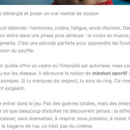
ès d’énergie et poser un vrai mental de boxeur
out déborde : hormones, colère, fatigue, envie d’exister. D
, on entre dans une phase plus sérieuse : le corps se muscl
gmente. C’est une période parfaite pour apprendre les fond
tion du souffle.
 qu’elle offre un cadre où l’intensité est autorisée, mais c
ou sur les réseaux. Il découvre la notion de
mindset sportif
:
s pompes. Si tu manques de respect, tu sors du ring. Ce n’est
nt exigeant.
 entrer dans le jeu. Pas des guerres totales, mais des mis
nd ce que beaucoup d’adultes ne découvrent jamais : la diff
ncaisser, sans dramatiser, à respirer sous pression, à reste
a bagarre de rue, ce n’est pas du cinéma.