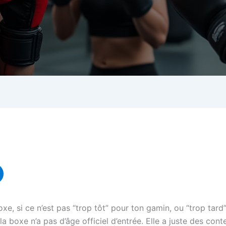
 si ce n’est pas “trop tôt” pour ton gamin, ou “trop tard”
la boxe n’a pas d’âge officiel d’entrée. Elle a juste des cont