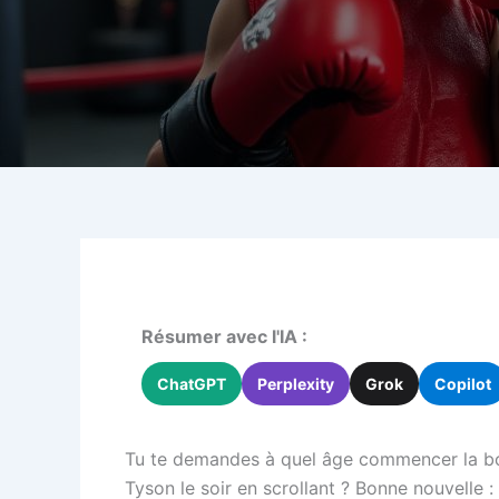
Résumer avec l'IA :
ChatGPT
Perplexity
Grok
Copilot
Tu te demandes à quel âge commencer la boxe,
Tyson le soir en scrollant ? Bonne nouvelle : 