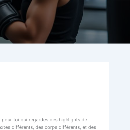
 pour toi qui regardes des highlights de
extes différents, des corps différents, et des