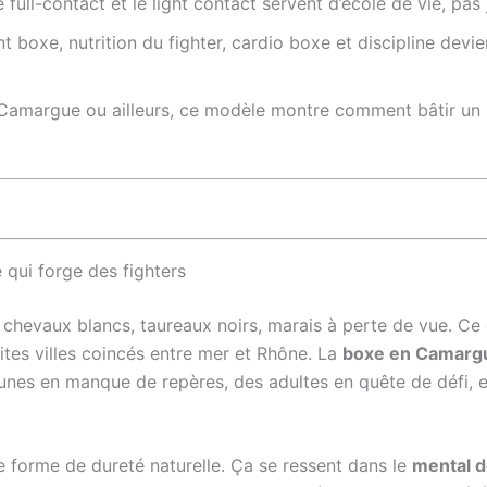
é full-contact et le light contact servent d’école de vie, pas
t boxe, nutrition du fighter, cardio boxe et discipline dev
 Camargue ou ailleurs, ce modèle montre comment bâtir u
 qui forge des fighters
, chevaux blancs, taureaux noirs, marais à perte de vue. Ce 
etites villes coincés entre mer et Rhône. La
boxe en Camarg
unes en manque de repères, des adultes en quête de défi, et
ne forme de dureté naturelle. Ça se ressent dans le
mental d