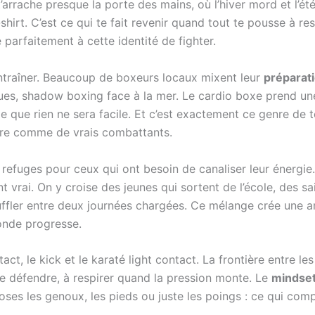
t’arrache presque la porte des mains, où l’hiver mord et l’é
-shirt. C’est ce qui te fait revenir quand tout te pousse à r
parfaitement à cette identité de fighter.
entraîner. Beaucoup de boxeurs locaux mixent leur
préparat
igues, shadow boxing face à la mer. Le cardio boxe prend u
 que rien ne sera facile. Et c’est exactement ce genre de te
ivre comme de vrais combattants.
 refuges pour ceux qui ont besoin de canaliser leur énergie.
 vrai. On y croise des jeunes qui sortent de l’école, des sai
ouffler entre deux journées chargées. Ce mélange crée une a
monde progresse.
ct, le kick et le karaté light contact. La frontière entre les 
 se défendre, à respirer quand la pression monte. Le
mindset
s les genoux, les pieds ou juste les poings : ce qui compte,