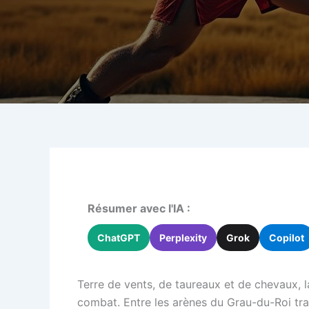
Résumer avec l'IA :
ChatGPT
Perplexity
Grok
Copilot
Terre de vents, de taureaux et de chevaux, 
combat. Entre les arènes du Grau-du-Roi tra