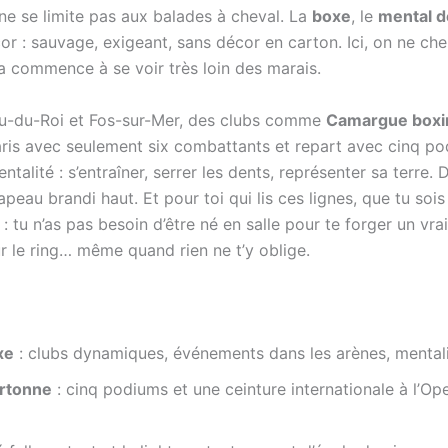
e se limite pas aux balades à cheval. La
boxe
, le
mental d
r : sauvage, exigeant, sans décor en carton. Ici, on ne che
ça commence à se voir très loin des marais.
rau-du-Roi et Fos-sur-Mer, des clubs comme
Camargue boxi
Paris avec seulement six combattants et repart avec cinq p
entalité : s’entraîner, serrer les dents, représenter sa terre.
apeau brandi haut. Et pour toi qui lis ces lignes, que tu sois 
tu n’as pas besoin d’être né en salle pour te forger un vra
ur le ring… même quand rien ne t’y oblige.
xe
: clubs dynamiques, événements dans les arènes, mentalit
rtonne
: cinq podiums et une ceinture internationale à l’Op