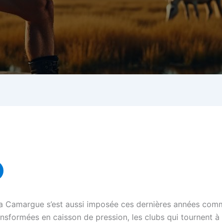
la Camargue s’est aussi imposée ces dernières années comme
nsformées en caisson de pression, les clubs qui tournent 