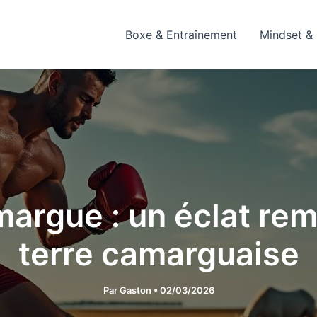
Boxe & Entraînement
Mindset & 
argue : un éclat rem
terre camarguaise
Par
Gaston
•
02/03/2026