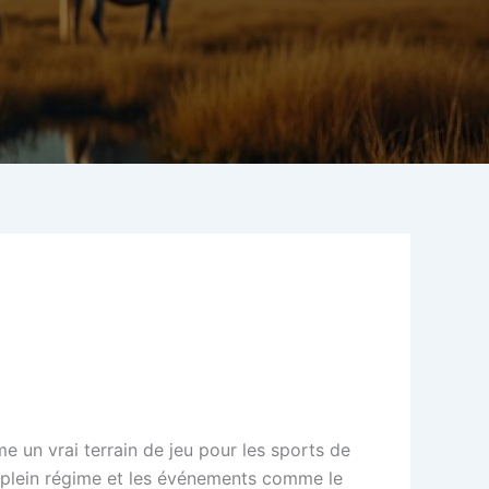
 un vrai terrain de jeu pour les sports de
à plein régime et les événements comme le