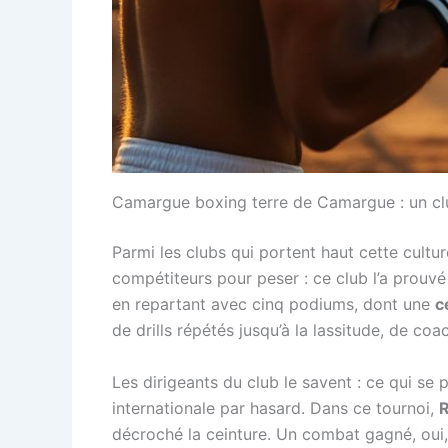
Camargue boxing terre de Camargue : un club 
Parmi les clubs qui portent haut cette cult
compétiteurs pour peser : ce club l’a prouvé
en repartant avec cinq podiums, dont une
c
de drills répétés jusqu’à la lassitude, de coa
Les dirigeants du club le savent : ce qui se 
internationale par hasard. Dans ce tournoi,
décroché la ceinture. Un combat gagné, oui, 