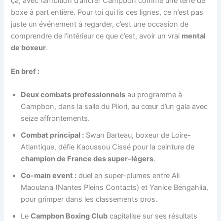
ça, avec l’ambition d’ancrer Campbon comme une terre de
boxe à part entière. Pour toi qui lis ces lignes, ce n’est pas
juste un événement à regarder, c’est une occasion de
comprendre de l’intérieur ce que c’est, avoir un vrai
mental
de boxeur
.
En bref :
Deux combats professionnels
au programme à
Campbon, dans la salle du Pilori, au cœur d’un gala avec
seize affrontements.
Combat principal :
Swan Barteau, boxeur de Loire-
Atlantique, défie Kaoussou Cissé pour la ceinture de
champion de France des super-légers
.
Co-main event :
duel en super-plumes entre Ali
Maoulana (Nantes Pleins Contacts) et Yanice Bengahlia,
pour grimper dans les classements pros.
Le
Campbon Boxing Club
capitalise sur ses résultats