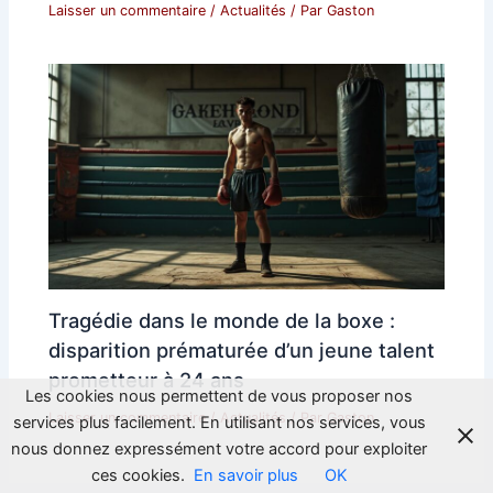
Laisser un commentaire
/
Actualités
/ Par
Gaston
Tragédie dans le monde de la boxe :
disparition prématurée d’un jeune talent
prometteur à 24 ans
Les cookies nous permettent de vous proposer nos
Laisser un commentaire
/
Actualités
/ Par
Gaston
services plus facilement. En utilisant nos services, vous
nous donnez expressément votre accord pour exploiter
ces cookies.
En savoir plus
OK