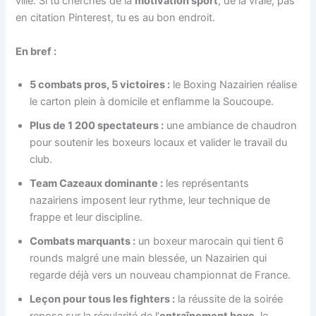
ville. Si tu cherches de la
motivation sport
, de la vraie, pas
en citation Pinterest, tu es au bon endroit.
En bref :
5 combats pros, 5 victoires :
le Boxing Nazairien réalise
le carton plein à domicile et enflamme la Soucoupe.
Plus de 1 200 spectateurs :
une ambiance de chaudron
pour soutenir les boxeurs locaux et valider le travail du
club.
Team Cazeaux dominante :
les représentants
nazairiens imposent leur rythme, leur technique de
frappe et leur discipline.
Combats marquants :
un boxeur marocain qui tient 6
rounds malgré une main blessée, un Nazairien qui
regarde déjà vers un nouveau championnat de France.
Leçon pour tous les fighters :
la réussite de la soirée
repose sur la régularité de l’
entraînement boxe
, le