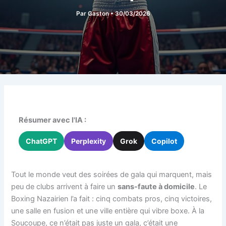
Par
Gaston
•
30/03/2026
Résumer avec l'IA :
ChatGPT
Perplexity
Grok
Copilot
Tout le monde veut des soirées de gala qui marquent, mais
peu de clubs arrivent à faire un
sans-faute à domicile
. Le
Boxing Nazairien l’a fait : cinq combats pros, cinq victoires,
une salle en fusion et une ville entière qui vibre boxe. À la
Soucoupe, ce n’était pas juste un gala, c’était une