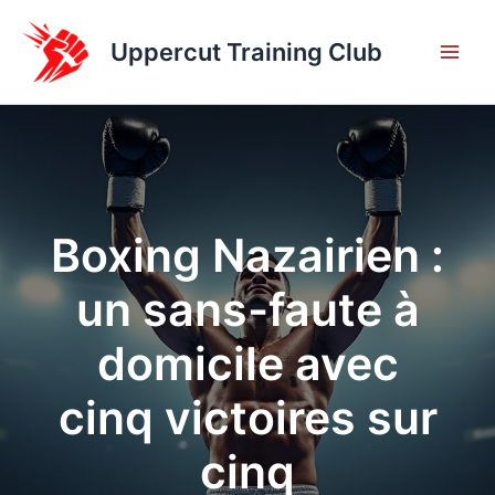
Aller
au
Uppercut Training Club
contenu
Boxing Nazairien :
un sans-faute à
domicile avec
cinq victoires sur
cinq