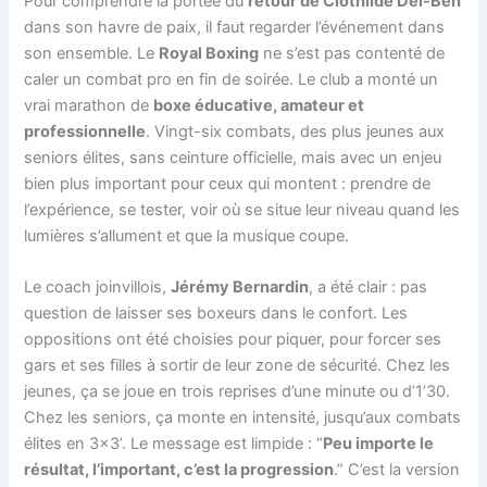
Pour comprendre la portée du
retour de Clothilde Del-Ben
dans son havre de paix, il faut regarder l’événement dans
son ensemble. Le
Royal Boxing
ne s’est pas contenté de
caler un combat pro en fin de soirée. Le club a monté un
vrai marathon de
boxe éducative, amateur et
professionnelle
. Vingt-six combats, des plus jeunes aux
seniors élites, sans ceinture officielle, mais avec un enjeu
bien plus important pour ceux qui montent : prendre de
l’expérience, se tester, voir où se situe leur niveau quand les
lumières s’allument et que la musique coupe.
Le coach joinvillois,
Jérémy Bernardin
, a été clair : pas
question de laisser ses boxeurs dans le confort. Les
oppositions ont été choisies pour piquer, pour forcer ses
gars et ses filles à sortir de leur zone de sécurité. Chez les
jeunes, ça se joue en trois reprises d’une minute ou d’1’30.
Chez les seniors, ça monte en intensité, jusqu’aux combats
élites en 3×3’. Le message est limpide : “
Peu importe le
résultat, l’important, c’est la progression
.” C’est la version