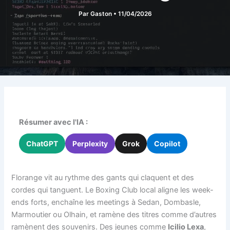
Par
Gaston
•
11/04/2026
Résumer avec l'IA :
ChatGPT
Perplexity
Grok
Copilot
Florange vit au rythme des gants qui claquent et des
cordes qui tanguent. Le Boxing Club local aligne les week-
ends forts, enchaîne les meetings à Sedan, Dombasle,
Marmoutier ou Olhain, et ramène des titres comme d’autres
ramènent des souvenirs. Des jeunes comme
Icilio Lexa
,