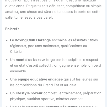
motivation sport n’est pas un slogan, c’est une habitude
quotidienne. Et que tu sois débutant, compétiteur ou simple
amateur, une chose est sûre : si tu passes la porte de cette
salle, tu ne ressors pas pareil.
En bref :
Le Boxing Club Florange
enchaîne les résultats : titres
régionaux, podiums nationaux, qualifications au
Critérium.
Un
mental de boxeur
forgé par la discipline, le respect
et un état d’esprit collectif : on gagne ensemble, on perd
ensemble.
Une
équipe éducative engagée
qui suit les jeunes sur
les compétitions du Grand Est et au-delà.
Un
lifestyle boxeur
complet : entraînement, préparation
physique, nutrition sportive, mindset combat.
Une salle ouverte aux
boxeurs débutants
comme aux