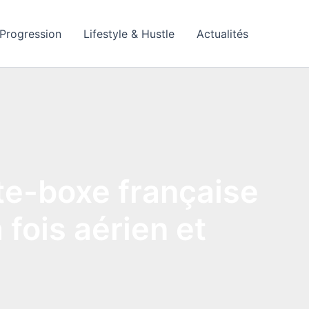
Progression
Lifestyle & Hustle
Actualités
te-boxe française
a fois aérien et