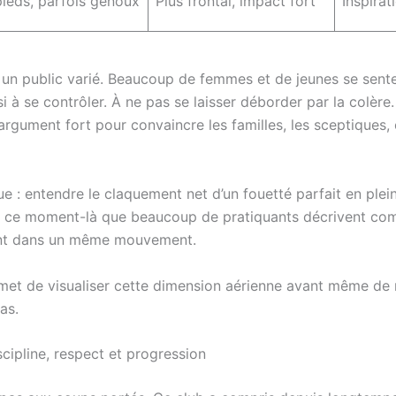
ieds, parfois genoux
Plus frontal, impact fort
Inspirat
e un public varié. Beaucoup de femmes et de jeunes se sente
 à se contrôler. À ne pas se laisser déborder par la colère.
rgument fort pour convaincre les familles, les sceptiques,
ique : entendre le claquement net d’un fouetté parfait en pl
t ce moment-là que beaucoup de pratiquants décrivent com
gnent dans un même mouvement.
t de visualiser cette dimension aérienne avant même de mo
as.
scipline, respect et progression