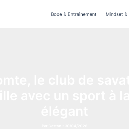
Boxe & Entraînement
Mindset & 
mte, le club de sava
ville avec un sport à l
élégant
Par
Gaston
•
30/04/2026