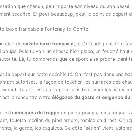
la sensation que chacun, peu importe son niveau ou son passé,
ent sécurisé. Et pour beaucoup, c’est le point de départ 
vate-boxe française à Fontenay-le-Comte
un club de
savate boxe française
, tu t’attends peut-être à 
 bouge. Puis tu vois un chassé bien placé, un fouetté haut 
 autorité. Là, tu comprends que ce sport a sa propre identit
s le départ sur cette spécificité. On n’est pas dans une b
ntact autorisés, la façon de toucher, les surfaces des chauss
rassurant. Tu apprends à frapper sans te cramer les articulat
c’est la rencontre entre
élégance du geste
et
exigence du
p les
techniques de frappe
en pieds-poings, mais toujours
ant, fouetté médian du pied arrière, remise en direct. On ré
ents, la garde, les esquives. Ce côté “aérien” vient justeme