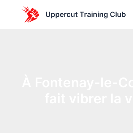
Aller
au
Uppercut Training Club
contenu
À Fontenay-le-Co
fait vibrer la 