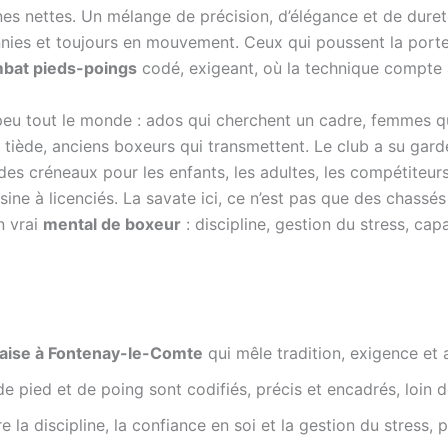
nes nettes. Un mélange de précision, d’élégance et de dure
ennies et toujours en mouvement. Ceux qui poussent la porte
mbat pieds-poings
codé, exigeant, où la technique compte 
 peu tout le monde : ados qui cherchent un cadre, femmes q
ss tiède, anciens boxeurs qui transmettent. Le club a su gar
s, des créneaux pour les enfants, les adultes, les compétiteu
ine à licenciés. La savate ici, ce n’est pas que des chassés
n vrai
mental de boxeur
: discipline, gestion du stress, cap
çaise à Fontenay-le-Comte
qui mêle tradition, exigence et 
e pied et de poing sont codifiés, précis et encadrés, loin 
 la discipline, la confiance en soi et la gestion du stress,