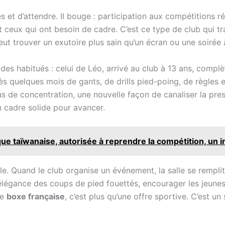
s et d’attendre. Il bouge : participation aux compétitions r
 ceux qui ont besoin de cadre. C’est ce type de club qui tr
t trouver un exutoire plus sain qu’un écran ou une soirée à
s habitués : celui de Léo, arrivé au club à 13 ans, complèt
s quelques mois de gants, de drills pied-poing, de règles e
s de concentration, une nouvelle façon de canaliser la pres
n cadre solide pour avancer.
que taïwanaise, autorisée à reprendre la compétition, u
e. Quand le club organise un événement, la salle se remplit :
 l’élégance des coups de pied fouettés, encourager les je
de
boxe française
, c’est plus qu’une offre sportive. C’est un