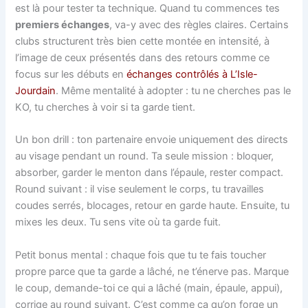
est là pour tester ta technique. Quand tu commences tes
premiers échanges
, va-y avec des règles claires. Certains
clubs structurent très bien cette montée en intensité, à
l’image de ceux présentés dans des retours comme ce
focus sur les débuts en
échanges contrôlés à L’Isle-
Jourdain
. Même mentalité à adopter : tu ne cherches pas le
KO, tu cherches à voir si ta garde tient.
Un bon drill : ton partenaire envoie uniquement des directs
au visage pendant un round. Ta seule mission : bloquer,
absorber, garder le menton dans l’épaule, rester compact.
Round suivant : il vise seulement le corps, tu travailles
coudes serrés, blocages, retour en garde haute. Ensuite, tu
mixes les deux. Tu sens vite où ta garde fuit.
Petit bonus mental : chaque fois que tu te fais toucher
propre parce que ta garde a lâché, ne t’énerve pas. Marque
le coup, demande-toi ce qui a lâché (main, épaule, appui),
corrige au round suivant. C’est comme ça qu’on forge un