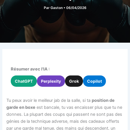
Par
Gaston
•
06/04/2026
Résumer avec l'IA :
ChatGPT
Perplexity
Grok
Copilot
Tu peux avoir le meilleur jab de la salle, si ta
position de
garde en boxe
est bancale, tu vas encaisser plus que tu ne
donnes. La plupart des coups qui passent ne sont pas des
génies de la technique adverse, mais des cadeaux offerts
par une garde mal tenue, des mains qui descendent, un